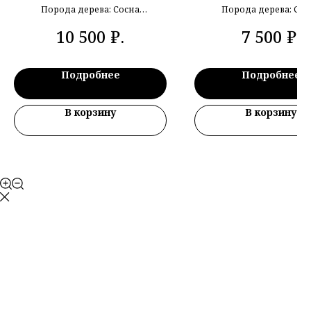
мм
мм
Порода дерева: Сосна
Порода дерева: Сос
Ширина, мм: 600
Ширина, мм: 600
₽.
₽.
10 500
7 500
Толщина, мм: 40
Толщина, мм: 40
Длина, м: 2
Длина, м: 1.4
Подробнее
Подробнее
В корзину
В корзину