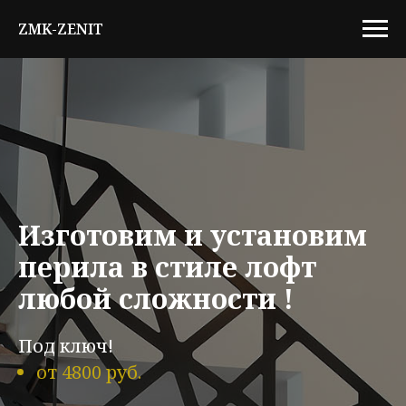
ZMK-ZENIT
Изготовим и установим
перила в стиле лофт
любой сложности !
Под ключ!
от 4800 руб.