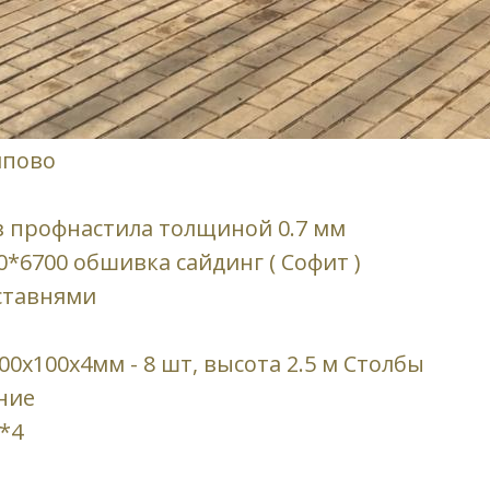
ипово
из профнастила толщиной 0.7 мм
0*6700 обшивка сайдинг ( Софит )
ьставнями
0х100х4мм - 8 шт, высота 2.5 м Столбы
ние
*4