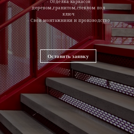
- Отделка каркасов
деревом,гранитом,стеклом под
ключ
- Свои монтажники и производство
Оставить заявку