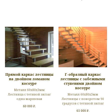
Прямой каркас лестницы
Г-образный каркас
на двойном ломаном
лестницы с забежными
косоуре
ступенями двойном
косоуре
Металл 60х80х3мм
Лестница с тетивой зигзаг
Металл 60х80х3мм
одна маршевая
Лестницы с поворотом 90
градусов с тетивой зигзаг
60 000
₽.
65 000
₽.