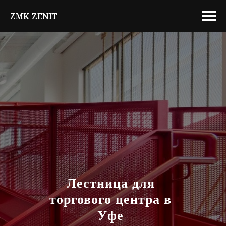
ZMK-ZENIT
Лестница
для
торгового центра
в
Уфе